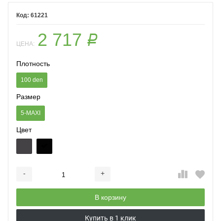
61221
2 717
Р
ЦЕНА:
Плотность
100 den
Размер
5-MAXI
Цвет
-
+
Добавляется...
Добавлен
В корзину
Купить в 1 клик