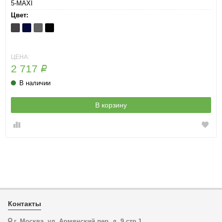
5-MAXI
Цвет:
Antracite
Blu
Metal
Nero
ЦЕНА:
2 717
Р
В наличии
В корзину
Контакты
г. Москва, ул. Армянский пер. д. 9 стр.1