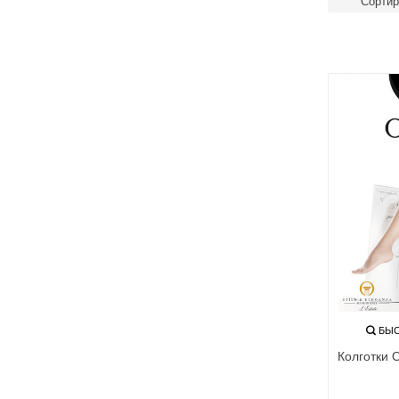
Сортир
по плотно
Тонкие 
Колготк
30 den д
Плотные
выше)
Прозрач
Полупро
Непрозр
Колготк
Колготк
Колготк
Колготк
Колготк
БЫС
Колготк
Колготки
Колготк
Колготк