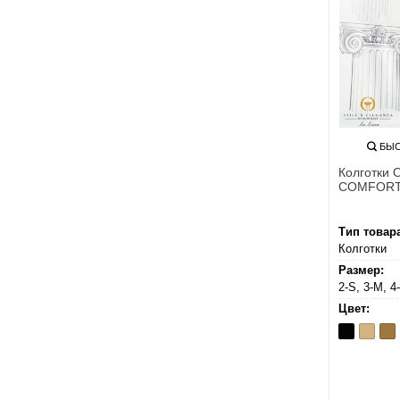
БЫС
Колготки
COMFORT
Тип товар
Колготки
Размер:
2-S, 3-M, 4
Цвет:
Nero
Playa
Te