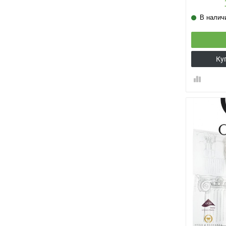
В налич
Ку