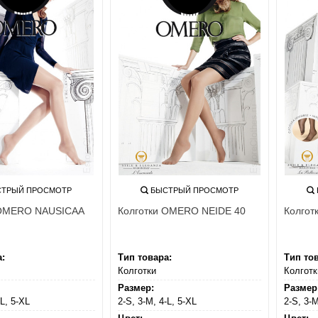
ТРЫЙ ПРОСМОТР
БЫСТРЫЙ ПРОСМОТР
 OMERO NAUSICAA
Колготки OMERO NEIDE 40
Колго
а:
Тип товара:
Тип то
Колготки
Колготк
Размер:
Размер
-L, 5-XL
2-S, 3-M, 4-L, 5-XL
2-S, 3-M