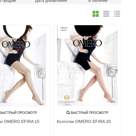
ы продаж
Дата добавления
В наличии
и с технологией 3d
е колготки
ые колготки
 по составу
Бесшовные колготки
ки из микрофибры
ки с шелком
е колготки
БЫСТРЫЙ ПРОСМОТР
БЫСТРЫЙ ПРОСМОТР
ки OMERO EFIRA 15
Колготки OMERO EFIRA 20