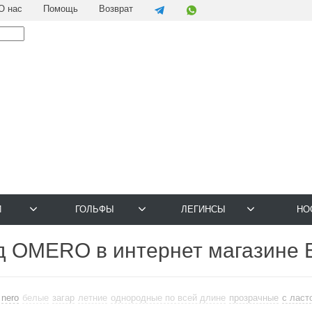
О нас
Помощь
Возврат
И
ГОЛЬФЫ
ЛЕГИНСЫ
НО
 OMERO в интернет магазине Es
nero
белые
загар
летние
однородные по всей длине
прозрачные
с ласт