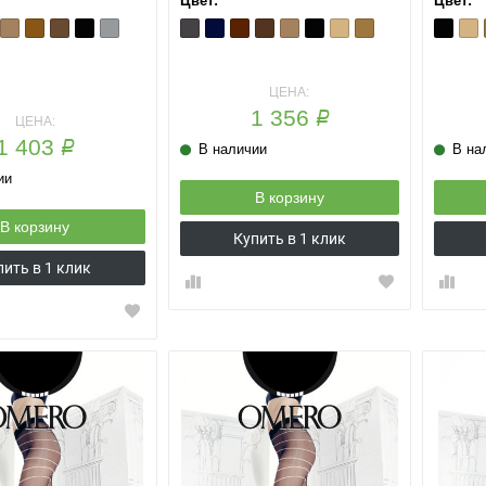
Цвет:
Цвет:
puccio
Cognac
Ibic
Moka
Nero
Platino
Antracite
Blu
Cappuccino
Cappuccio
Cognac
Nero
Playa
Te
Nero
Pla
ЦЕНА:
1 356
Р
ЦЕНА:
1 403
Р
В наличии
В на
ии
В корзину
В корзину
Купить в 1 клик
пить в 1 клик