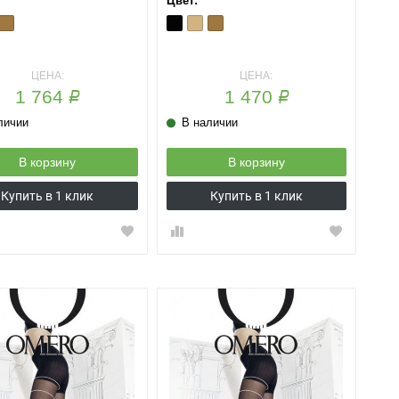
Цвет:
ya
Te
Nero
Playa
Te
ЦЕНА:
ЦЕНА:
1 764
1 470
Р
Р
личии
В наличии
В корзину
В корзину
Купить в 1 клик
Купить в 1 клик