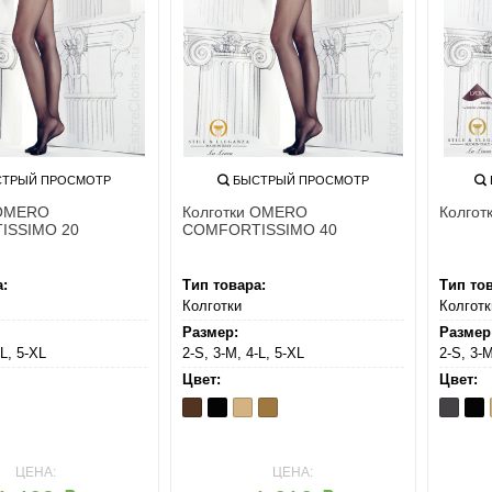
ТРЫЙ ПРОСМОТР
БЫСТРЫЙ ПРОСМОТР
 OMERO
Колготки OMERO
Колгот
ISSIMO 20
COMFORTISSIMO 40
а:
Тип товара:
Тип то
Колготки
Колготк
Размер:
Размер
-L, 5-XL
2-S, 3-M, 4-L, 5-XL
2-S, 3-M
Цвет:
Цвет:
Cappuccio
Nero
Playa
Te
Antracit
Ner
ЦЕНА:
ЦЕНА: