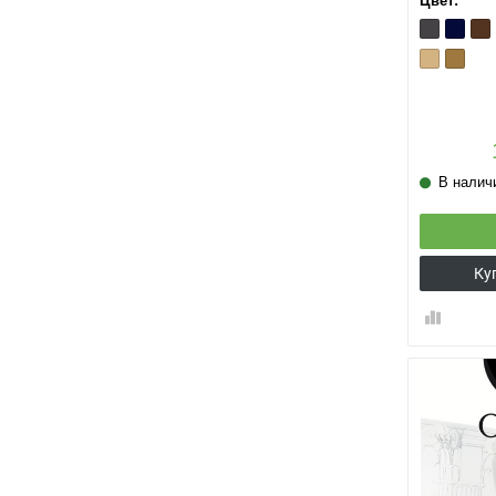
Цвет:
Antracite
Blu
Cap
Playa
Te
В налич
Ку