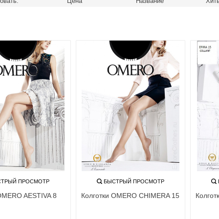
овать:
Цена
Название
Хит
длине
Колготк
Матовы
Телесн
сти (den)
Красивые колготки
Колготки
колготки
Элегантные колготки
Колгот
и средней плотности (от
Колгот
о 70 den)
Дешевы
 колготки (от 70 den и
ные колготки
зрачные колготки
ачные колготки
и 8 ден
и 15 ден
и 20 ден
и 30 ден
и 40 ден
ТРЫЙ ПРОСМОТР
БЫСТРЫЙ ПРОСМОТР
и 50 ден
 OMERO AESTIVA 8
Колготки OMERO CHIMERA 15
Колгот
и 70 ден
и 100 ден