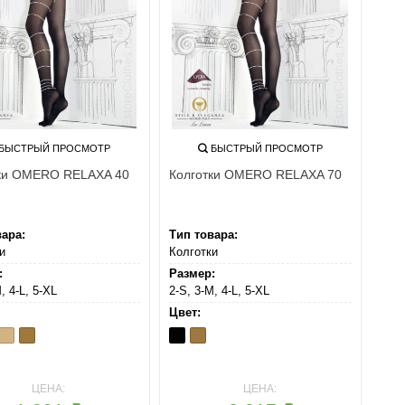
БЫСТРЫЙ ПРОСМОТР
БЫСТРЫЙ ПРОСМОТР
ки OMERO RELAXA 40
Колготки OMERO RELAXA 70
вара:
Тип товара:
и
Колготки
:
Размер:
, 4-L, 5-XL
2-S, 3-M, 4-L, 5-XL
Цвет:
e
o
Playa
Te
Nero
Te
ЦЕНА:
ЦЕНА: