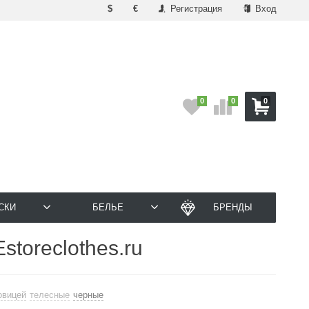
$
€
Регистрация
Вход
0
0
0
СКИ
БЕЛЬЕ
БРЕНДЫ
toreclothes.ru
овицей
телесные
черные