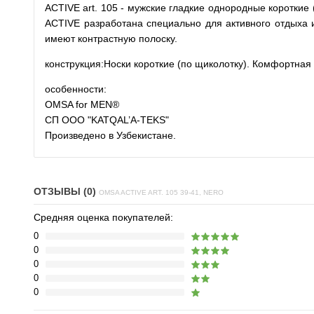
ACTIVE art. 105 - мужские гладкие однородные короткие
ACTIVE разработана специально для активного отдыха 
имеют контрастную полоску.
конструкция:
Носки короткие (по щиколотку). Комфортная
особенности:
OMSA for MEN®
СП ООО "KATQAL’A-TEKS"
Произведено в Узбекистане.
ОТЗЫВЫ (0)
OMSA ACTIVE ART. 105 39-41, NERO
Средняя оценка покупателей:
0
0
0
0
0