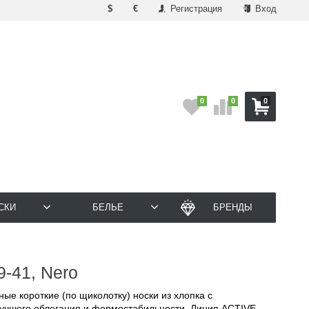
$
€
Регистрация
Вход
0
0
0
СКИ
БЕЛЬЕ
БРЕНДЫ
9-41, Nero
ные короткие (по щиколотку) носки из хлопка с
лучшего облегания и формостабильности. Линия ACTIVE