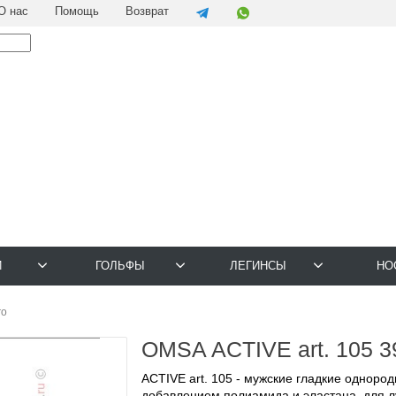
О нас
Помощь
Возврат
И
ГОЛЬФЫ
ЛЕГИНСЫ
НО
ro
OMSA ACTIVE art. 105 3
ACTIVE art. 105 - мужские гладкие однород
добавлением полиамида и эластана, для 