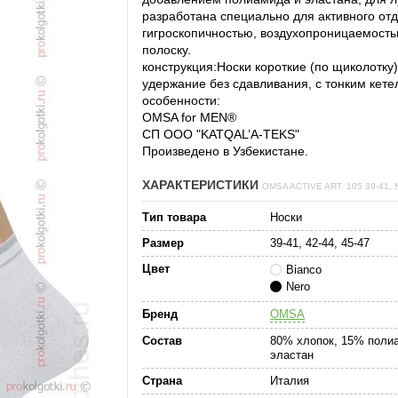
разработана специально для активного от
гигроскопичностью, воздухопроницаемост
полоску.
конструкция:
Носки короткие (по щиколотку
удержание без сдавливания, с тонким кет
особенности:
OMSA for MEN®
СП ООО "KATQAL’A-TEKS"
Произведено в Узбекистане.
ХАРАКТЕРИСТИКИ
OMSA ACTIVE ART. 105 39-41,
Тип товара
Носки
Размер
39-41, 42-44, 45-47
Цвет
Bianco
Nero
Бренд
OMSA
Состав
80% хлопок, 15% поли
эластан
Страна
Италия