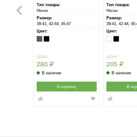
Тип товара:
Тип товара:
Носки
Носки
Размер:
Размер:
7
39-41, 42-44, 45-47
39-41, 42-44, 45
Цвет:
Цвет:
Grigio
Nero
Bianco
Nero
Scuro
ЦЕНА:
ЦЕНА:
280
205
Р
Р
В наличии
В наличии
зину
В корзину
В ко