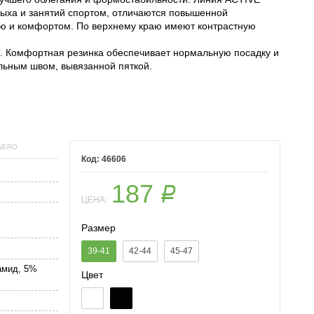
дыха и занятий спортом, отличаются повышенной
ью и комфортом. По верхнему краю имеют контрастную
). Комфортная резинка обеспечивает нормальную посадку и
ельным швом, вывязанной пяткой.
 NERO
46606
187
Р
ЦЕНА:
Размер
39-41
42-44
45-47
амид, 5%
Цвет