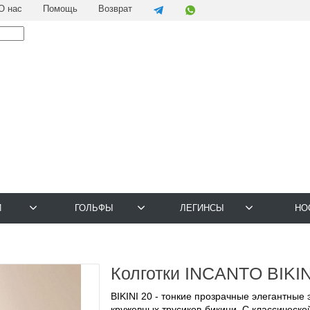
О нас
Помощь
Возврат
И
ГОЛЬФЫ
ЛЕГИНСЫ
НО
Колготки INCANTO BIKINI
BIKINI 20 - тонкие прозрачные элегантные 
кружевных трусиков-бикини. С классической