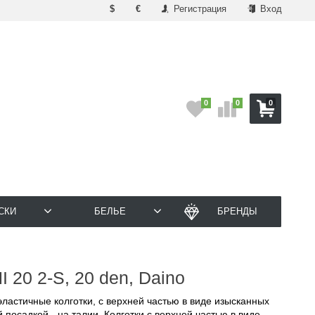
$
€
Регистрация
Вход
0
0
0
СКИ
БЕЛЬЕ
БРЕНДЫ
 20 2-S, 20 den, Daino
эластичные колготки, с верхней частью в виде изысканных
 посадкой - на талии. Колготки с верхней частью в виде