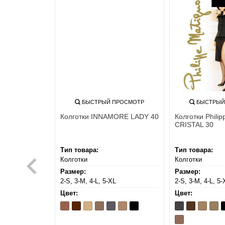
ПРОСМОТР
БЫСТРЫЙ ПРОСМОТР
БЫСТРЫЙ
402
Колготки INNAMORE LADY 40
Колготки Phili
CRISTAL 30
Тип товара:
Тип товара:
Колготки
Колготки
Размер:
Размер:
7
2-S, 3-M, 4-L, 5-XL
2-S, 3-M, 4-L, 5-
Цвет:
Цвет:
Bronzo
Cappuccino
Caramello
Daino
Fumo
Miele
Nero
Antracite
Cappuccio
Cognac
Glac
N
The