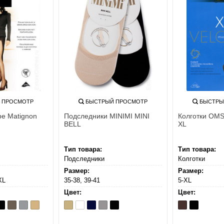
 ПРОСМОТР
БЫСТРЫЙ ПРОСМОТР
БЫСТРЫ
ppe Matignon
Подследники MINIMI MINI
Колготки OM
BELL
XL
Тип товара:
Тип товара:
Подследники
Колготки
Размер:
Размер:
XL
35-38, 39-41
5-XL
Цвет:
Цвет:
e
ero
Noce
Platino
Playa
Beige
Bianco
Blu
Grigio
Nero
Moro
Nero