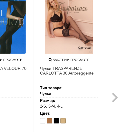
Й ПРОСМОТР
БЫСТРЫЙ ПРОСМОТР
SA VELOUR 70
Чулки TRASPARENZE
CARLOTTA 30 Autoreggente
Тип товара:
Чулки
Размер:
2-S, 3-M, 4-L
Цвет:
Bianco
Fango
Nero
Playa