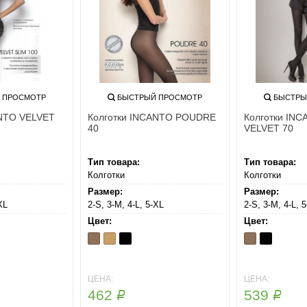
 ПРОСМОТР
БЫСТРЫЙ ПРОСМОТР
БЫСТРЫ
ANTO VELVET
Колготки INCANTO POUDRE
Колготки IN
40
VELVET 70
Тип товара:
Тип товара:
Колготки
Колготки
Размер:
Размер:
XL
2-S, 3-M, 4-L, 5-XL
2-S, 3-M, 4-L, 
Цвет:
Цвет:
Daino
Melon
Nero
Daino
Nero
ЦЕНА:
ЦЕНА:
462
539
Р
Р