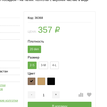
36368
357
Р
ЦЕНА:
Плотность
20 den
Размер
2-S
3-M
4-L
астан
Цвет
отки
ов
-
+
Добавляется...
Добавлен
кие колготки
В корзину