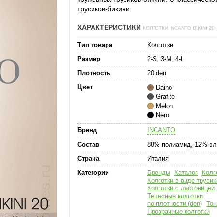
трусиков-бикини.
ХАРАКТЕРИСТИКИ
КОЛГОТКИ INCANTO BIKINI 20
Тип товара
Колготки
Размер
2-S, 3-M, 4-L
Плотность
20 den
Цвет
Daino
Grafite
Melon
Nero
Бренд
INCANTO
Состав
88% полиамид, 12% эл
Страна
Италия
Категории
Бренды
Каталог
Колг
Колготки в виде трусик
Колготки с ластовицей
Телесные колготки
по плотности (den)
Тон
Прозрачные колготки