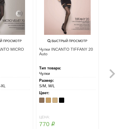
Й ПРОСМОТР
БЫСТРЫЙ ПРОСМОТР
CANTO MICRO
Чулки INCANTO TIFFANY 20
Auto
Тип товара:
Чулки
Размер:
5-XL
S/M, M/L
Цвет:
Daino
Melon
Naturel
Nero
ЦЕНА:
770
Р