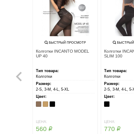
ПРОСМОТР
БЫСТРЫЙ ПРОСМОТР
БЫСТРЫЙ
TO ACTIVE
Колготки INCANTO MODEL
Колготки INC
UP 40
SLIM 100
Тип товара:
Тип товара:
Колготки
Колготки
Размер:
Размер:
L
2-S, 3-M, 4-L, 5-XL
2-S, 3-M, 4-L, 5-
Цвет:
Цвет:
Daino
Melon
Nero
Nero
ЦЕНА:
ЦЕНА:
560
770
Р
Р