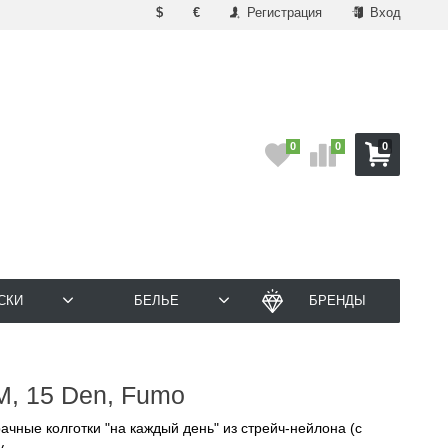
$
€
Регистрация
Вход
0
0
0
СКИ
БЕЛЬЕ
БРЕНДЫ
M, 15 Den, Fumo
ачные колготки "на каждый день" из стрейч-нейлона (с
.