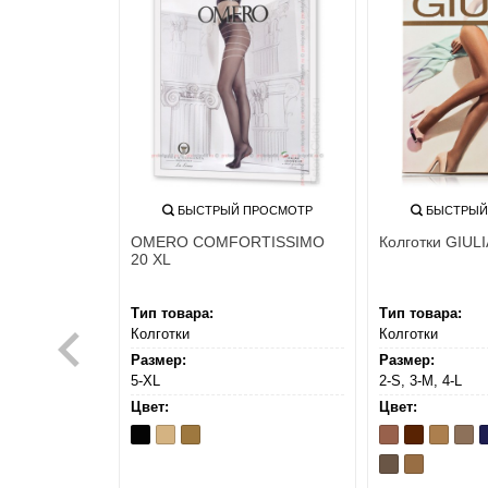
ПРОСМОТР
БЫСТРЫЙ ПРОСМОТР
БЫСТРЫЙ
RE INTIMO
OMERO COMFORTISSIMO
Колготки GIULI
01 TOP
20 XL
Тип товара:
Тип товара:
Колготки
Колготки
Размер:
Размер:
(XL)
5-XL
2-S, 3-M, 4-L
Цвет:
Цвет:
Nero
Playa
Te
Bronzo
Cappuccino
Caramel
Dain
D
N
Tabaco
Visone