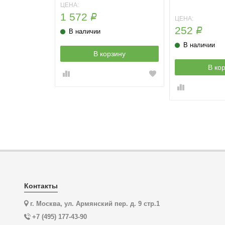
ЦЕНА:
1 572
Р
ЦЕНА:
252
Р
В наличии
В наличии
зину
В корзину
В ко
Контакты
г. Москва, ул. Армянский пер. д. 9 стр.1
+7 (495) 177-43-90