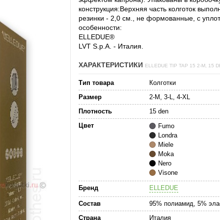
конструкция:
Верхняя часть колготок выпол
резинки - 2,0 см., не формованные, с упл
особенности:
ELLEDUE®
LVT S.p.A. - Италия.
ХАРАКТЕРИСТИКИ
ELLEDUE TIP TAP 15 2-M, 15 
Тип товара
Колготки
Размер
2-M, 3-L, 4-XL
Плотность
15 den
Цвет
Fumo
Londra
Miele
Moka
Nero
Visone
Бренд
ELLEDUE
Состав
95% полиамид, 5% эла
Страна
Италия