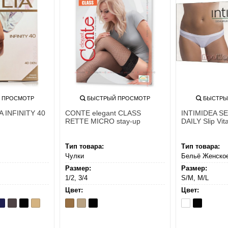
 ПРОСМОТР
БЫСТРЫЙ ПРОСМОТР
БЫСТРЫ
A INFINITY 40
CONTE elegant CLASS
INTIMIDEA S
RETTE MICRO stay-up
DAILY Slip Vit
Тип товара:
Тип товара:
Чулки
Бельё Женско
Размер:
Размер:
1/2, 3/4
S/M, M/L
Цвет:
Цвет:
o
eep
Fume
Nero
Playa
Bronz
Natural
Nero
Bianco
Nero
avy