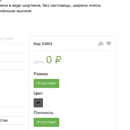
нена в виде шортиков, без ластовицы, ширина пояса-
отнённым мыском.
DEN, FUMO
63804
0
Р
ЦЕНА:
Размер
Отсутствует
Цвет
Плотность
стан
Отсутствует