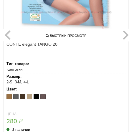
БЫСТРЫЙ ПРОСМОТР
CONTE elegant TANGO 20
Тип товара:
Колготки
Размер:
2-S, 3-M, 4-L
Цвет:
Bronz
Grafit
Mocca
Natural
Nero
Shade
ЦЕНА:
280
Р
В наличии