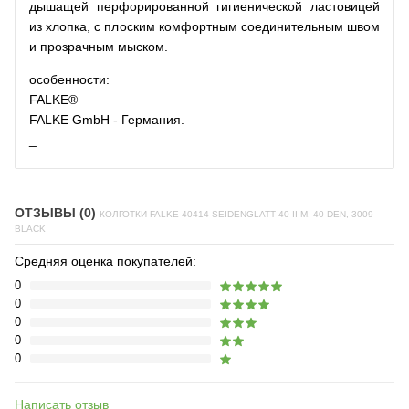
дышащей перфорированной гигиенической ластовицей
из хлопка, с плоским комфортным соединительным швом
и прозрачным мыском.
особенности:
FALKE®
FALKE GmbH - Германия.
_
ОТЗЫВЫ (0)
КОЛГОТКИ FALKE 40414 SEIDENGLATT 40 II-M, 40 DEN, 3009
BLACK
Средняя оценка покупателей:
0
0
0
0
0
Написать отзыв