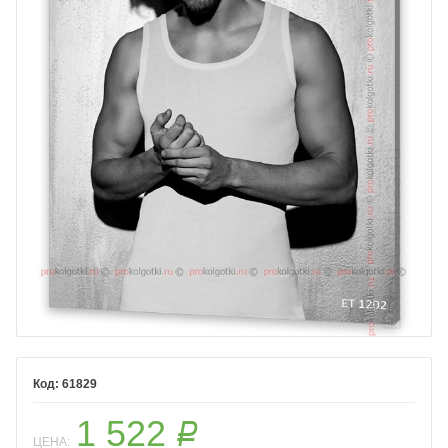
61829
1 522
Р
ЦЕНА: