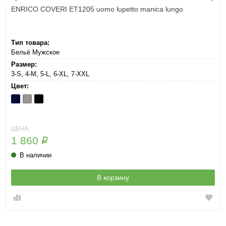
ENRICO COVERI ET1205 uomo lupetto manica lungo
Тип товара:
Бельё Мужское
Размер:
3-S, 4-M, 5-L, 6-XL, 7-XXL
Цвет:
Blu
Grigio
Nero
ЦЕНА:
1 860
Р
В наличии
В корзину